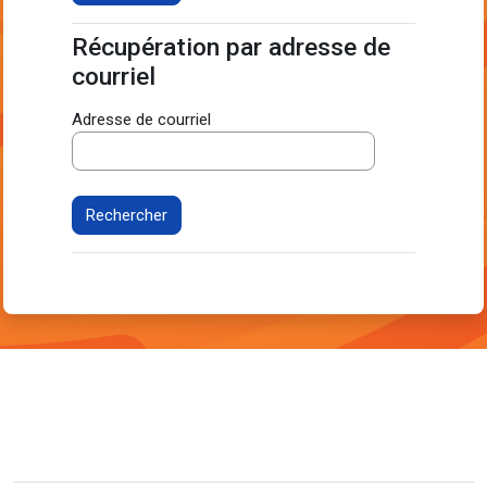
Récupération par adresse de
Récupération par adresse de courriel
courriel
Adresse de courriel
Non connecté.
Résumé de conservation de données
Passer au thème standard